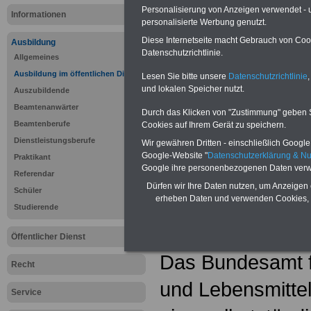
Lebensmitte
Personalisierung von Anzeigen verwendet - un
Informationen
personalisierte Werbung genutzt.
Diese Internetseite macht Gebrauch von Cooki
Vorteile für den öffentlichen Dien
Ausbildung
Datenschutzrichtlinie.
Vergleichen und sparen:
Allgemeines
Bausparen schon ab 16 Jahren
Ausbildung im öffentlichen Dienst
Lesen Sie bitte unsere
Datenschutzrichtlinie
,
Berufsunfähigkeitsabsicherung
und lokalen Speicher nutzt.
Krankenzusatzversicherung
-
Onli
Auszubildende
Vergleich Gesetzliche Krankenkass
Beamtenanwärter
Zahnzusatzversicherung
-
Vorteile 
Durch das Klicken von "Zustimmung" geben Sie
Privaten Krankenversicherung
Beamtenberufe
Cookies auf Ihrem Gerät zu speichern.
Dienstleistungsberufe
Wir gewähren Dritten - einschließlich Google -
Google-Website "
Datenschutzerklärung & N
Praktikant
Ausbildung
Google ihre personenbezogenen Daten verw
Referendar
Dürfen wir Ihre Daten nutzen, um Anzeigen 
Schüler
für Verbra
erheben Daten und verwenden Cookies, 
Studierende
Lebensmitte
Öffentlicher Dienst
Das Bundesamt f
Recht
und Lebensmittel
Service