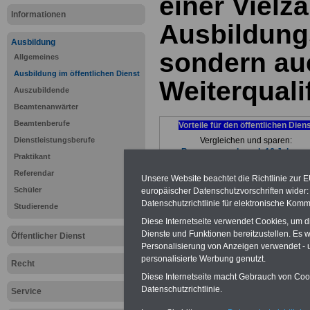
einer Vielza
Informationen
Ausbildung
Ausbildung
sondern au
Allgemeines
Ausbildung im öffentlichen Dienst
Weiterquali
Auszubildende
Beamtenanwärter
Beamtenberufe
Vorteile für den öffentlichen Dien
Dienstleistungsberufe
Vergleichen und sparen:
Bausparen schon ab 16 Jahren
Praktikant
Berufsunfähigkeitsabsicherung
Referendar
Krankenzusatzversicherung
-
Onli
Unsere Website beachtet die Richtlinie zur 
Vergleich Gesetzliche Krankenkass
Schüler
europäischer Datenschutzvorschriften wide
Zahnzusatzversicherung
-
Vorteile 
Datenschutzrichtlinie für elektronische Komm
Studierende
Privaten Krankenversicherung
Diese Internetseite verwendet Cookies, um 
Dienste und Funktionen bereitzustellen. Es
Öffentlicher Dienst
Personalisierung von Anzeigen verwendet - un
Stadt Düsse
personalisierte Werbung genutzt.
Recht
Diese Internetseite macht Gebrauch von Cooki
bei Ausbild
Datenschutzrichtlinie.
Service