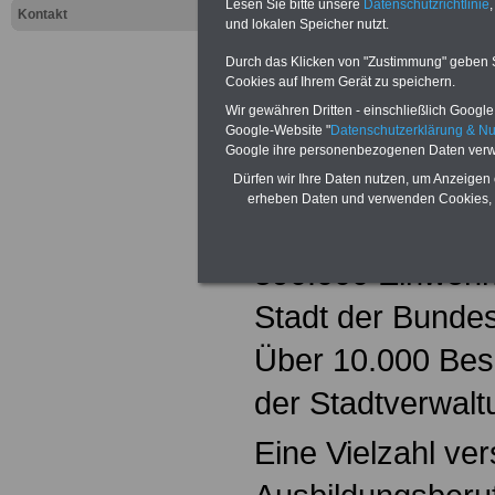
mit einer Vi
Lesen Sie bitte unsere
Datenschutzrichtlinie
,
Kontakt
und lokalen Speicher nutzt.
Ausbildung
Durch das Klicken von "Zustimmung" geben Sie
sondern au
Cookies auf Ihrem Gerät zu speichern.
Wir gewähren Dritten - einschließlich Google -
Weiterquali
Google-Website "
Datenschutzerklärung & N
Google ihre personenbezogenen Daten verw
Die Hauptstadt 
Dürfen wir Ihre Daten nutzen, um Anzeigen 
erheben Daten und verwenden Cookies, 
Nordrhein-Westfa
590.000 Einwohne
Stadt der Bundes
Über 10.000 Besc
der Stadtverwalt
Eine Vielzahl ve