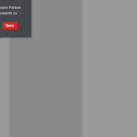
nsere Partner
sswerte zu
Nein