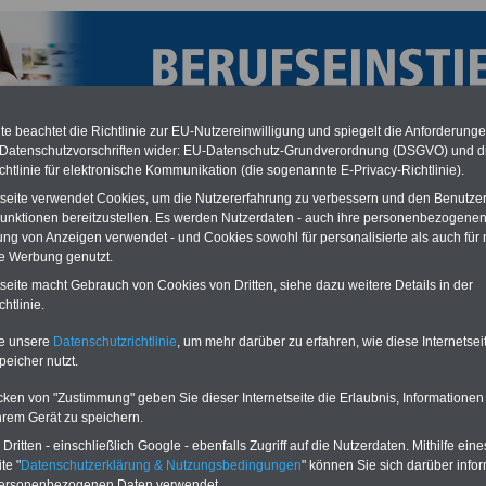
e beachtet die Richtlinie zur EU-Nutzereinwilligung und spiegelt die Anforderung
 Datenschutzvorschriften wider: EU-Datenschutz-Grundverordnung (DSGVO) und d
chtlinie für elektronische Kommunikation (die sogenannte E-Privacy-Richtlinie).
tseite verwendet Cookies, um die Nutzererfahrung zu verbessern und den Benutze
unktionen bereitzustellen. Es werden Nutzerdaten - auch ihre personenbezogenen
ung von Anzeigen verwendet - und Cookies sowohl für personalisierte als auch für 
te Werbung genutzt.
tseite macht Gebrauch von Cookies von Dritten, siehe dazu weitere Details in der
licher Dienst
htlinie.
te unsere
Datenschutzrichtlinie
, um mehr darüber zu erfahren, wie diese Internetse
O
nline
S
ervic
e
für 10 Euro
peicher nutzt.
Für nur 10,00 Euro bei einer Laufzeit
von 12 Monaten bleiben Sie in den
cken von "Zustimmung" geben Sie dieser Internetseite die Erlaubnis, Informationen
wichtigsten Fragen zum Öffentlichen
hrem Gerät zu speichern.
Dienst auf dem Laufenden:
ritten - einschließlich Google - ebenfalls Zugriff auf die Nutzerdaten. Mithilfe eine
Sie finden im Portal
te "
Datenschutzerklärung & Nutzungsbedingungen
" können Sie sich darüber infor
OnlineService
zehn OnlineBücher
nzw. eBooks zum
personenbezogenen Daten verwendet.