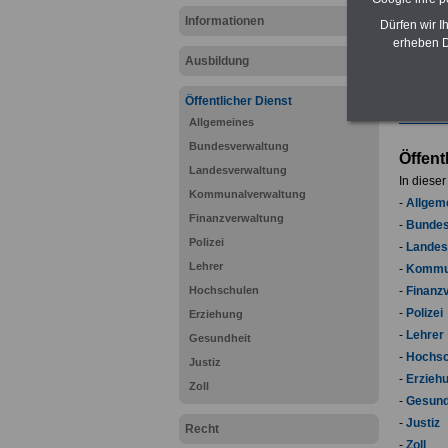
Informationen
Dürfen wir I
erheben D
Sie inte
Ausbildung
öffentli
Stellen
Öffentlicher Dienst
Allgemeines
Bundesverwaltung
Öffent
Landesverwaltung
In dieser
Kommunalverwaltung
-
Allgem
Finanzverwaltung
-
Bundes
Polizei
-
Landes
Lehrer
-
Kommun
Hochschulen
-
Finanz
-
Polizei
Erziehung
-
Lehrer
Gesundheit
-
Hochsc
Justiz
-
Erzieh
Zoll
-
Gesund
-
Justiz
Recht
-
Zoll