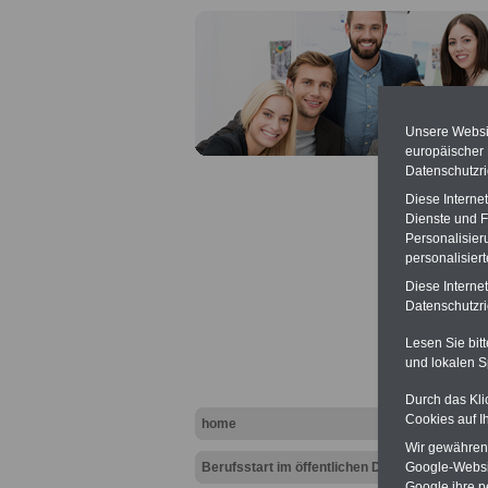
Unsere Websit
europäischer
Datenschutzri
Diese Interne
Dienste und F
Personalisier
personalisier
Diese Interne
Öffent
Datenschutzric
Lesen Sie bit
und lokalen S
Durch das Kli
Cookies auf I
home
Wir gewähren D
Berufsstart im öffentlichen Dienst
Google-Websi
Google ihre 