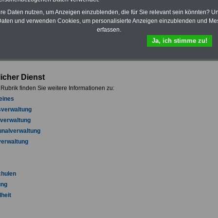
- herunterladen,
hre Daten nutzen, um Anzeigen einzublenden, die für Sie relevant sein könnten? U
- lesen
aten und verwenden Cookies, um personalisierte Anzeigen einzublenden und Me
- und/oder ausdrucken.
Mehr Infos
ressieren sich für einen Ausbildungsplatz im
erfassen.
chen Dienst? >>>
hier finden Sie passende
Ja, ich stimme zu!
angebote
licher Dienst
 Rubrik finden Sie weitere Informationen zu:
eines
verwaltung
verwaltung
alverwaltung
verwaltung
hulen
ung
heit