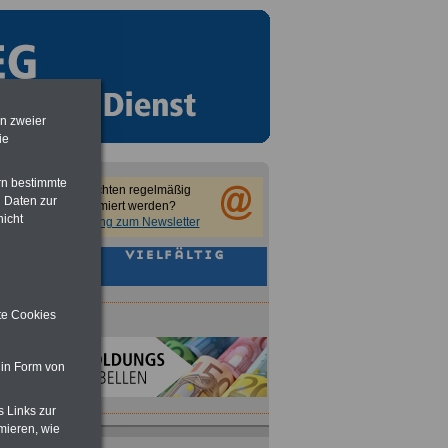
en zweier
ie
rn bestimmte
Sie möchten regelmäßig
 Daten zur
informiert werden?
nicht
Anmeldung zum Newsletter
ite Cookies
 in Form von
s Links zur
mieren, wie