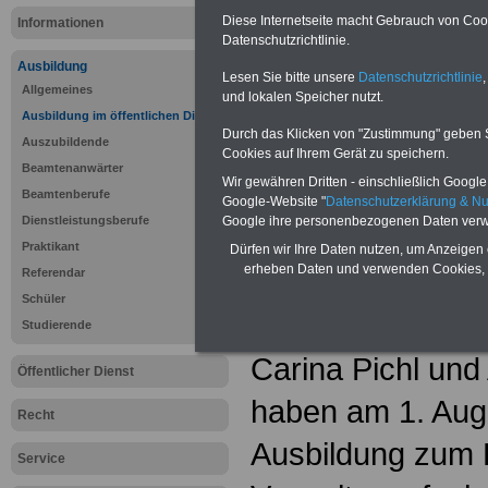
aus
Diese Internetseite macht Gebrauch von Cooki
Informationen
Datenschutzrichtlinie.
Vorteile für den öffentlichen Dien
Ausbildung
Lesen Sie bitte unsere
Datenschutzrichtlinie
,
Vergleichen und sparen:
Allgemeines
und lokalen Speicher nutzt.
Bausparen schon ab 16 Jahren
Ausbildung im öffentlichen Dienst
Berufsunfähigkeitsabsicherung
Durch das Klicken von "Zustimmung" geben Sie
Krankenzusatzversicherung
-
Onli
Auszubildende
Cookies auf Ihrem Gerät zu speichern.
Vergleich Gesetzliche Krankenkass
Beamtenanwärter
Zahnzusatzversicherung
-
Vorteile 
Wir gewähren Dritten - einschließlich Google -
Privaten Krankenversicherung
Beamtenberufe
Google-Website "
Datenschutzerklärung & N
Dienstleistungsberufe
Google ihre personenbezogenen Daten verw
Praktikant
Dürfen wir Ihre Daten nutzen, um Anzeigen 
Stadt Aßlar
erheben Daten und verwenden Cookies, 
Referendar
Schüler
Jugendlich
Studierende
Carina Pichl und
Öffentlicher Dienst
haben am 1. Aug
Recht
Ausbildung zum 
Service