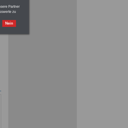
nsere Partner
sswerte zu
Nein