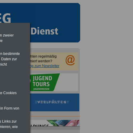
en zweier
ie
rn bestimmte
Sie möchten regelmäßig
 Daten zur
informiert werden?
nicht
Anmeldung zum Newsletter
ite Cookies
 in Form von
s Links zur
mieren, wie