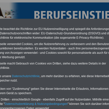
e beachtet die Richtlinie zur EU-Nutzereinwilligung und spiegelt die Anforderung
 Datenschutzvorschriften wider: EU-Datenschutz-Grundverordnung (DSGVO) und d
chtlinie für elektronische Kommunikation (die sogenannte E-Privacy-Richtlinie).
tseite verwendet Cookies, um die Nutzererfahrung zu verbessern und den Benutze
unktionen bereitzustellen. Es werden Nutzerdaten - auch ihre personenbezogenen
ung von Anzeigen verwendet - und Cookies sowohl für personalisierte als auch für 
te Werbung genutzt.
tseite macht Gebrauch von Cookies von Dritten, siehe dazu weitere Details in der
htlinie.
Start im öffentlichen Dienst: Stadt Halle (Saale) sucht
chskräfte mit Profil
te unsere
Datenschutzrichtlinie
, um mehr darüber zu erfahren, wie diese Internetse
peicher nutzt.
eile für den öffentlichen Dienst
Buchen Sie diesen Platz für Ihren Banner:
Vergleichen und sparen:
Schon für 250 Euro können Sie einen
cken von "Zustimmung" geben Sie dieser Internetseite die Erlaubnis, Informationen
usparen schon ab 16 Jahren
-
Banner (halfsize 234x60) für 6 Monate
hrem Gerät zu speichern.
rufsunfähigkeitsabsicherung
-
buchen bzw. für 400 Euro bei einer Laufzeit
ritten - einschließlich Google - ebenfalls Zugriff auf die Nutzerdaten. Mithilfe eine
kenzusatzversicherung
-
Online-
von 12 Monaten. Ihr Banner wird auf allen
te "
Datenschutzerklärung & Nutzungsbedingungen
" können Sie sich darüber infor
ich Gesetzliche Krankenkassen
-
Einzelseiten unter
berufsstart-im-
zusatzversicherung
-
Vorteile der
oeffentlichen-dienst.de
eingebunden.
personenbezogenen Daten verwendet.