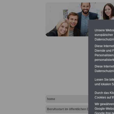
Unsere Websit
europäischer
Datenschutzri
Diese Interne
Dienste und F
Personalisier
personalisier
Diese Interne
Datenschutzric
Berufs
Nachwu
Lesen Sie bit
und lokalen S
Vort
Durch das Kli
Ba
Cookies auf I
home
Be
Wir gewähren D
Kran
Google-Websi
Vergle
Berufsstart im öffentlichen Dienst
Zahn
Google ihre 