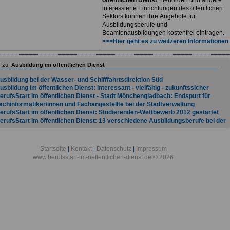
öffentlichen Dienst
. Behörden und andere
interessierte Einrichtungen des öffentlichen
Sektors können ihre Angebote für
Ausbildungsberufe und
Beamtenausbildungen kostenfrei eintragen.
>>>Hier geht es zu weitzeren Informationen
 zu:
Ausbildung im öffentlichen Dienst
usbildung bei der Wasser- und Schifffahrtsdirektion Süd
usbildung im öffentlichen Dienst: interessant - vielfältig - zukunftssicher
erufsStart im öffentlichen Dienst - Stadt Mönchengladbach: Endspurt für
achinformatiker/innen und Fachangestellte bei der Stadtverwaltung
erufsStart im öffentlichen Dienst: Studierenden-Wettbewerb 2012 gestartet
erufsStart im öffentlichen Dienst: 13 verschiedene Ausbildungsberufe bei der
tadt Oberhausen
erufsStart im öffentlichen Dienst: 14. Schöneberger Forum
erufsStart im öffentlichen Dienst: 16 verschiedene Ausbildungen bei der Stadt
Startseite
|
Kontakt
|
Datenschutz
|
Impressum
aarbrücken
www.berufsstart-im-oeffentlichen-dienst.de © 2026
erufsStart im öffentlichen Dienst: 21 Ausbildungsberufe: Stadt Nürnberg
edeutender Ausbilder in der Metropolregion
erufsStart im öffentlichen Dienst: 22 verschiedene Ausbildungsmöglichkeiten
ei der Stadt Leipzig - Besondere Ausbildungsstätten sind Gewandhaus und Ope
erufsStart im öffentlichen Dienst: 5. Ausbildungstag Pankow innerhalb der
usbildungsoffensive Pankow
erufsStart im öffentlichen Dienst: Aktueller Tarifvertrag der Länder
erufsStart im öffentlichen Dienst: Arbeitsplatzperspektive und
ufstiegschancen mit einer von 20 Ausbildungen bei der Stadt Karlsruhe