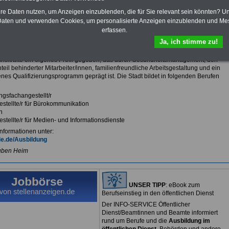
das
Formular
ausfüllen
rivaten Krankenversicherung
Einfach
oder
hre Daten nutzen, um Anzeigen einzublenden, die für Sie relevant sein könnten? U
schreiben Sie uns eine
E-Mail.
aten und verwenden Cookies, um personalisierte Anzeigen einzublenden und Me
erfassen.
Halle (Saale) sucht Nachwuchskräfte mit Profil
Ja, ich stimme zu!
tverwaltung Halle hat sich zur Gewinnung motivierter Mitarbeiter/innen und
skräfte ein eigenes Profil gegeben, das durch Gesundheitsmanagement, den
eil behinderter Mitarbeiter/innen, familienfreundliche Arbeitsgestaltung und ein
nes Qualifizierungsprogramm geprägt ist. Die Stadt bildet in folgenden Berufen
ngsfachangestellt/r
stellte/r für Bürokommunikation
n
stellte/r für Medien- und Informationsdienste
nformationen unter:
e.de/Ausbildung
uben Heim
UNSER TIPP
:
eBook zum
Berufseinstieg in den öffentlichen Dienst
Der INFO-SERVICE Öffentlicher
Dienst/Beamtinnen und Beamte informiert
rund um Berufe und die
Ausbildung im