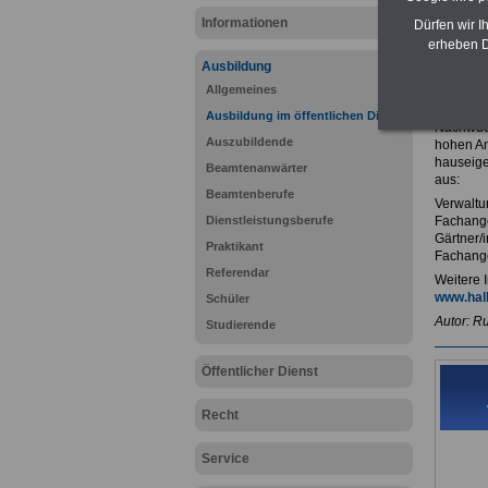
P
Informationen
Dürfen wir I
erheben D
Ausbildung
Stadt 
Allgemeines
Die Stad
Ausbildung im öffentlichen Dienst
Nachwuch
Auszubildende
hohen Ant
hauseige
Beamtenanwärter
aus:
Beamtenberufe
Verwaltu
Dienstleistungsberufe
Fachange
Gärtner/i
Praktikant
Fachange
Referendar
Weitere I
www.hall
Schüler
Autor: R
Studierende
Öffentlicher Dienst
Recht
Service