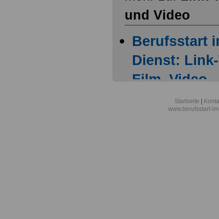
und Video
Berufsstart 
Dienst: Link
Film, Video
Linksammlun
Startseite
|
Konta
www.berufsstart-im
Allgemeines
Linksammlun
Allgemeines 
Onlineversa
Linksammlun
Allgemeines