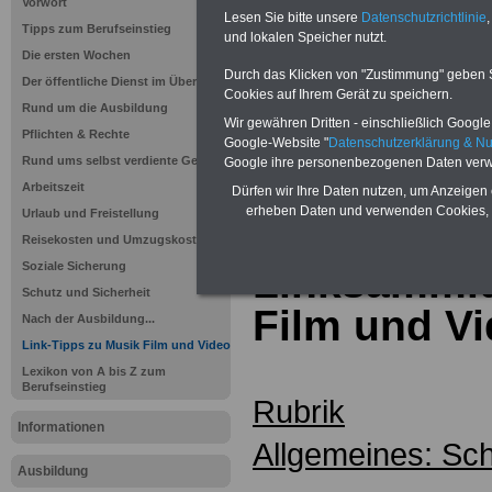
Vorwort
Lesen Sie bitte unsere
Datenschutzrichtlinie
,
Tipps zum Berufseinstieg
und lokalen Speicher nutzt.
Die ersten Wochen
Durch das Klicken von "Zustimmung" geben Sie
Der öffentliche Dienst im Überblick
Cookies auf Ihrem Gerät zu speichern.
Rund um die Ausbildung
Wir gewähren Dritten - einschließlich Google -
Pflichten & Rechte
Google-Website "
Datenschutzerklärung & N
Rund ums selbst verdiente Geld
Google ihre personenbezogenen Daten verw
Sie interessieren sich für einen Ausbil
Arbeitszeit
Dürfen wir Ihre Daten nutzen, um Anzeigen 
öffentlichen Dienst? >>>
hier finden S
erheben Daten und verwenden Cookies, 
Stellenangebote
Urlaub und Freistellung
Reisekosten und Umzugskosten
Soziale Sicherung
Linksammlu
Schutz und Sicherheit
Film und V
Nach der Ausbildung...
Link-Tipps zu Musik Film und Video
Lexikon von A bis Z zum
Berufseinstieg
Rubrik
Informationen
Allgemeines: S
Ausbildung