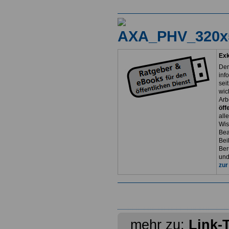
Exk
Der
inf
sei
wic
Arb
öff
all
Wis
Bea
Bei
Ber
und
zur
mehr zu:
Link-