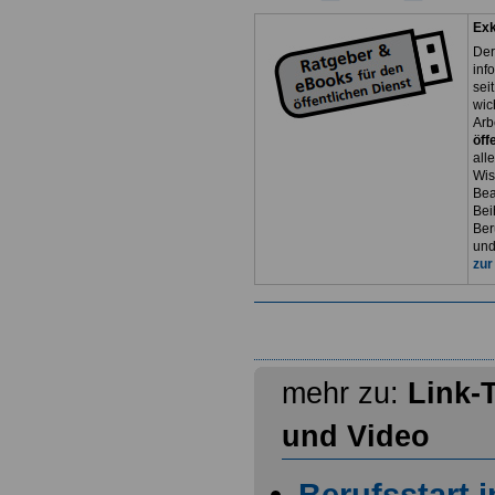
Exk
Der
inf
sei
wic
Arb
öff
all
Wis
Bea
Bei
Ber
und
zur
mehr zu:
Link-
und Video
Berufsstart 