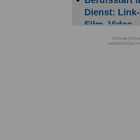
Dienst: Link
Film, Video
Linksammlun
Startseite
|
Konta
www.berufsstart-im
Allgemeines
Linksammlun
Allgemeines 
Onlineversa
Linksammlun
Allgemeines
Linksammlun
Allgemeines