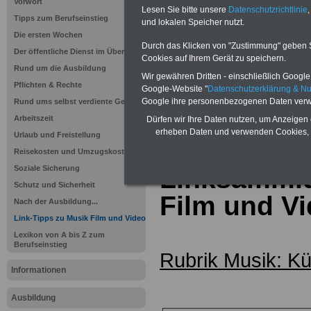
Vorwort
Lesen Sie bitte unsere
Datenschutzrichtlinie
,
Tipps zum Berufseinstieg
und lokalen Speicher nutzt.
Die ersten Wochen
Durch das Klicken von "Zustimmung" geben Sie
Der öffentliche Dienst im Überblick
Cookies auf Ihrem Gerät zu speichern.
Rund um die Ausbildung
Wir gewähren Dritten - einschließlich Google -
Pflichten & Rechte
Google-Website "
Datenschutzerklärung & N
Google ihre personenbezogenen Daten verw
Rund ums selbst verdiente Geld
Sie interessieren sich für einen Ausbil
Arbeitszeit
Dürfen wir Ihre Daten nutzen, um Anzeigen 
öffentlichen Dienst? >>>
hier finden S
erheben Daten und verwenden Cookies, 
Stellenangebote
Urlaub und Freistellung
Reisekosten und Umzugskosten
Soziale Sicherung
Linksammlu
Schutz und Sicherheit
Film und V
Nach der Ausbildung...
Link-Tipps zu Musik Film und Video
Lexikon von A bis Z zum
Berufseinstieg
Rubrik Musik: K
Informationen
Ausbildung