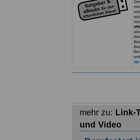
Der
inf
sei
wic
Arb
öff
all
Wis
Bea
Bei
Ber
und
zur
mehr zu:
Link-
und Video