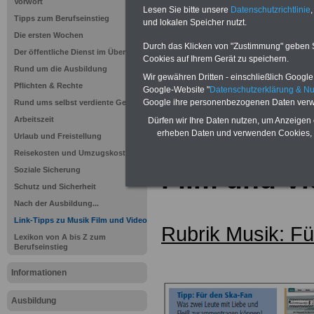
Vorwort
Lesen Sie bitte unsere
Datenschutzrichtlinie
,
Tipps zum Berufseinstieg
und lokalen Speicher nutzt.
Die ersten Wochen
Durch das Klicken von "Zustimmung" geben Sie
Der öffentliche Dienst im Überblick
Cookies auf Ihrem Gerät zu speichern.
Rund um die Ausbildung
Wir gewähren Dritten - einschließlich Google -
Sie interessieren sich für einen Ausbil
Pflichten & Rechte
Google-Website "
Datenschutzerklärung & N
öffentlichen Dienst? >>>
hier finden S
Google ihre personenbezogenen Daten verw
Rund ums selbst verdiente Geld
Stellenangebote
Arbeitszeit
Dürfen wir Ihre Daten nutzen, um Anzeigen 
erheben Daten und verwenden Cookies, 
Urlaub und Freistellung
Linksammlu
Reisekosten und Umzugskosten
Film und V
Soziale Sicherung
Schutz und Sicherheit
Nach der Ausbildung...
Link-Tipps zu Musik Film und Video
Rubrik Musik: F
Lexikon von A bis Z zum
Berufseinstieg
Informationen
Ausbildung