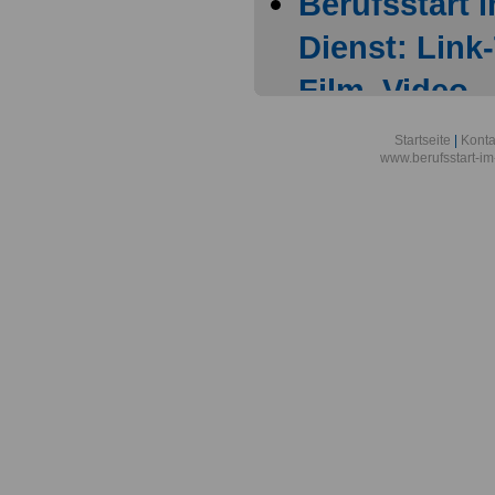
Berufsstart 
Dienst: Link
Film, Video
Linksammlun
Startseite
|
Konta
www.berufsstart-im
Allgemeines
Linksammlun
Allgemeines 
Onlineversa
Linksammlun
Allgemeines
Linksammlun
Allgemeines