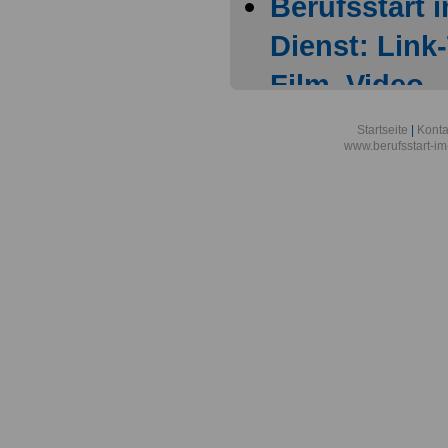
Berufsstart 
Dienst: Link
Film, Video
Linksammlun
Startseite
|
Konta
www.berufsstart-im
Allgemeines
Linksammlun
Allgemeines 
Onlineversa
Linksammlun
Allgemeines
Linksammlun
Allgemeines