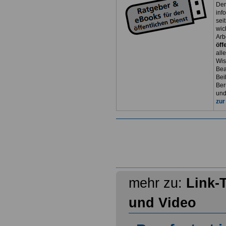
Der
inf
sei
wic
Arb
öff
all
Wis
Bea
Bei
Ber
und
zur
mehr zu:
Link-
und Video