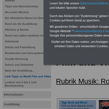
Vorwort
Lesen Sie bitte unsere
Datenschutzrichtlinie
,
Tipps zum Berufseinstieg
und lokalen Speicher nutzt.
Die ersten Wochen
Durch das Klicken von "Zustimmung" geben Sie
Der öffentliche Dienst im Überblick
Cookies auf Ihrem Gerät zu speichern.
Rund um die Ausbildung
Wir gewähren Dritten - einschließlich Google -
Sie interessieren sich für einen Ausbil
Pflichten & Rechte
Google-Website "
Datenschutzerklärung & N
öffentlichen Dienst? >>>
hier finden S
Google ihre personenbezogenen Daten verw
Rund ums selbst verdiente Geld
Stellenangebote
Arbeitszeit
Dürfen wir Ihre Daten nutzen, um Anzeigen 
erheben Daten und verwenden Cookies, 
Urlaub und Freistellung
Linksammlu
Reisekosten und Umzugskosten
Film und V
Soziale Sicherung
Schutz und Sicherheit
Nach der Ausbildung...
Link-Tipps zu Musik Film und Video
Rubrik Musik: R
Lexikon von A bis Z zum
Berufseinstieg
Informationen
Ausbildung