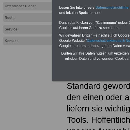
Öffentlicher Dienst
Lesen Sie bitte unsere
Datenschutzrichtlinie
,
Linksammlung f
und lokalen Speicher nutzt.
Recht
Durch das Klicken von "Zustimmung" geben Sie
Filmliebhaber
Cookies auf Ihrem Gerät zu speichern.
Service
Wir gewähren Dritten - einschließlich Google -
Vorbemerkung
Google-Website "
Datenschutzerklärung & N
Kontakt
Google ihre personenbezogenen Daten verw
Diese Linksammlu
Dürfen wir Ihre Daten nutzen, um Anzeigen 
erheben Daten und verwenden Cookies, 
Auswahl von Webs
Musik- und Film
Standard geword
den einen oder 
liefern sie wicht
Tools. Hoffentlic