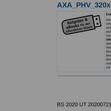
Exk
Der
inf
sei
wic
Arb
öff
all
Wis
Bea
Bei
Ber
und
zur
BS 2020 UT 2020072