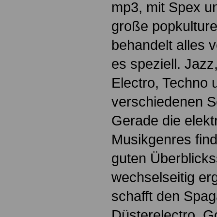
mp3, mit Spex un
große popkulture
behandelt alles 
es speziell. Jazz
Electro, Techno
verschiedenen S
Gerade die elekt
Musikgenres fin
guten Überblickss
wechselseitig er
schafft den Spa
Düsterelectro, Go