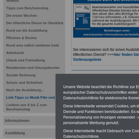
Vorwort
Tipps zum Berufseinstieg
Die ersten Wochen
Der öffentliche Dienst im Überblick
Rund um die Ausbildung
Pflichten & Rechte
Rund ums selbst verdiente Geld
Sie interessieren sich für einen Ausbil
Arbeitszeit
öffentlichen Dienst? >>>
hier finden S
Stellenangebote
Urlaub und Freistellung
Reisekosten und Umzugskosten
Soziale Sicherung
Zur Übersicht B
Schutz und Sicherheit
Unsere Website beachtet die Richtlinie zur 
öffentlichen Di
Nach der Ausbildung...
europäischer Datenschutzvorschriften wide
Link-Tipps zu Musik Film und Video
Datenschutzrichtlinie für elektronische Komm
Linksammlu
Lexikon von A bis Z zum
Diese Internetseite verwendet Cookies, um 
Berufseinstieg
Dienste und Funktionen bereitzustellen. Es
Film und Vi
Personalisierung von Anzeigen verwendet - un
Informationen
personalisierte Werbung genutzt.
Übersichtss
Diese Internetseite macht Gebrauch von Cooki
Ausbildung
Datenschutzrichtlinie.