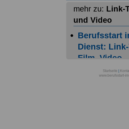
mehr zu:
Link-
und Video
Berufsstart 
Dienst: Link
Film, Video
Linksammlun
Startseite
|
Konta
www.berufsstart-im
Allgemeines
Linksammlun
Allgemeines 
Onlineversa
Linksammlun