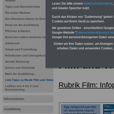
Vorwort
Lesen Sie bitte unsere
Datenschutzrichtlinie
,
Tipps zum Berufseinstieg
und lokalen Speicher nutzt.
Die ersten Wochen
Durch das Klicken von "Zustimmung" geben Sie
Der öffentliche Dienst im Überblick
Cookies auf Ihrem Gerät zu speichern.
Rund um die Ausbildung
Wir gewähren Dritten - einschließlich Google -
Sie interessieren sich für einen Ausbil
Pflichten & Rechte
Google-Website "
Datenschutzerklärung & N
öffentlichen Dienst? >>>
hier finden S
Google ihre personenbezogenen Daten verw
Rund ums selbst verdiente Geld
Stellenangebote
Arbeitszeit
Dürfen wir Ihre Daten nutzen, um Anzeigen 
erheben Daten und verwenden Cookies, 
Urlaub und Freistellung
Linksammlu
Reisekosten und Umzugskosten
Film und V
Soziale Sicherung
Schutz und Sicherheit
Nach der Ausbildung...
Link-Tipps zu Musik Film und Video
Rubrik Film: Info
Lexikon von A bis Z zum
Berufseinstieg
Informationen
Ausbildung