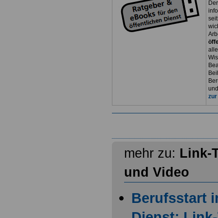
Der
inf
sei
wic
Arb
öff
all
Wis
Bea
Bei
Ber
und
zur
mehr zu:
Link-
und Video
Berufsstart 
Dienst: Link