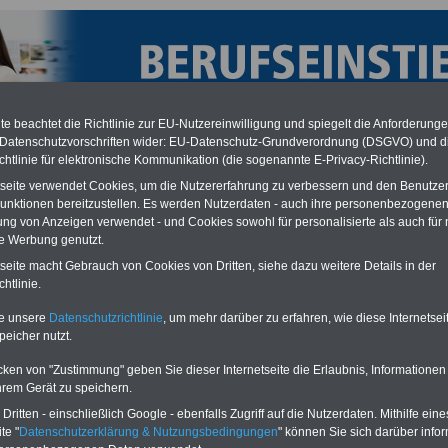
e beachtet die Richtlinie zur EU-Nutzereinwilligung und spiegelt die Anforderung
 Datenschutzvorschriften wider: EU-Datenschutz-Grundverordnung (DSGVO) und d
chtlinie für elektronische Kommunikation (die sogenannte E-Privacy-Richtlinie).
tseite verwendet Cookies, um die Nutzererfahrung zu verbessern und den Benutze
unktionen bereitzustellen. Es werden Nutzerdaten - auch ihre personenbezogenen
ung von Anzeigen verwendet - und Cookies sowohl für personalisierte als auch für 
te Werbung genutzt.
tseite macht Gebrauch von Cookies von Dritten, siehe dazu weitere Details in der
s Ausbildungssystem
htlinie.
te unsere
Datenschutzrichtlinie
, um mehr darüber zu erfahren, wie diese Internetse
O
nline
S
ervic
e
für 10 Euro
peicher nutzt.
Für nur 10,00 Euro bei einer Laufzeit
von 12 Monaten bleiben Sie in den
cken von "Zustimmung" geben Sie dieser Internetseite die Erlaubnis, Informationen
wichtigsten Fragen zum Öffentlichen
hrem Gerät zu speichern.
Dienst auf dem Laufenden:
Sie finden im Portal
ritten - einschließlich Google - ebenfalls Zugriff auf die Nutzerdaten. Mithilfe eine
OnlineService
zehn OnlineBücher
te "
Datenschutzerklärung & Nutzungsbedingungen
" können Sie sich darüber infor
nzw. eBooks zum