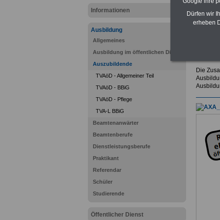
Google ihre 
Informationen
Dürfen wir I
erheben D
Sie inte
Ausbildung
öffentli
Allgemeines
Stellen
Ausbildung im öffentlichen Dienst
Auszubildende
Die Zusa
TVAöD - Allgemeiner Teil
Ausbildu
Ausbildu
TVAöD - BBiG
TVAöD - Pflege
TVA-L BBiG
Beamtenanwärter
Beamtenberufe
Dienstleistungsberufe
Praktikant
Referendar
Schüler
Studierende
Öffentlicher Dienst