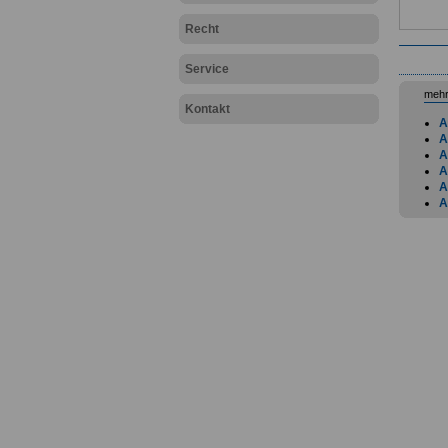
Recht
Service
mehr
Kontakt
A
A
A
A
A
A
A
B
B
B
B
D
D
D
D
G
P
P