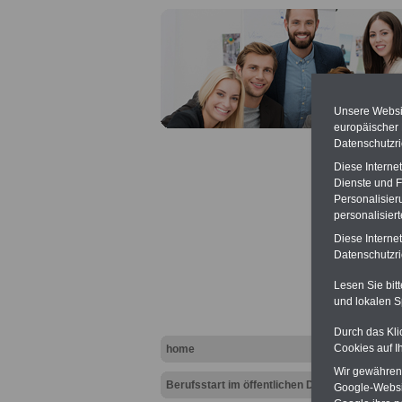
Unsere Websit
europäischer
Datenschutzri
Diese Interne
Dienste und F
Personalisier
personalisier
Diese Interne
Duale
Datenschutzric
Lesen Sie bit
und lokalen S
Durch das Kli
Cookies auf I
home
Wir gewähren D
Berufsstart im öffentlichen Dienst
Google-Websi