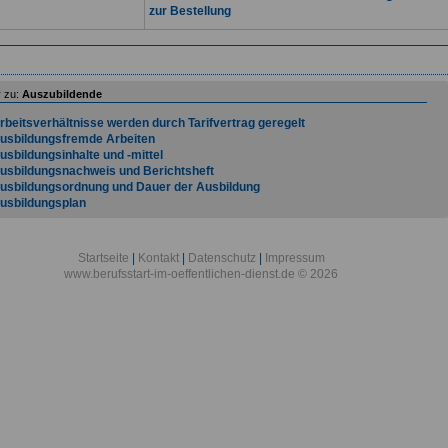
zur Bestellung
 zu:
Auszubildende
rbeitsverhältnisse werden durch Tarifvertrag geregelt
usbildungsfremde Arbeiten
usbildungsinhalte und -mittel
usbildungsnachweis und Berichtsheft
usbildungsordnung und Dauer der Ausbildung
usbildungsplan
uszubildende im öffentlichen Dienst - Bund, Länder, Kommunen
erufsgenossenschaft
erufsschulpflicht
Startseite
|
Kontakt
|
Datenschutz
|
Impressum
eschäftigungsverbot
www.berufsstart-im-oeffentlichen-dienst.de © 2026
eurteilungsbogen
as Berufsbildungsgesetz (BBiG) ist Grundlage
er Ausbildungsvertrag
ie Probezeit für Auszubildende
uales Ausbildungssystem
rundlagen des Ausbildungsverhältnisses von Auszubildenden
flicht des Ausbilders
rüfungen und Zeugnisse