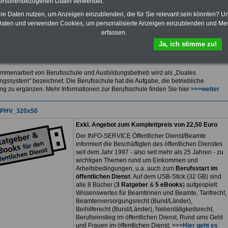
personenbezogenen Daten verwendet.
- herunterladen,
hre Daten nutzen, um Anzeigen einzublenden, die für Sie relevant sein könnten? U
- lesen
- und/oder ausdrucken.
Mehr Infos
aten und verwenden Cookies, um personalisierte Anzeigen einzublenden und Me
ressieren sich für einen Ausbildungsplatz im
erfassen.
chen Dienst? >>>
hier finden Sie passende
Ja, ich stimme zu!
angebote
mmenarbeit von Berufsschule und Ausbildungsbetrieb wird als „Duales
ngssystem" bezeichnet. Die Berufsschule hat die Aufgabe, die betriebliche
ng zu ergänzen. Mehr Informationen zur Berufsschule finden Sie hier
>>>weiter
Exkl. Angebot zum Komplettpreis von 22,50 Euro
Der INFO-SERVICE Öffentlicher Dienst/Beamte
informiert die Beschäftigten des öffentlichen Dienstes
seit dem Jahr 1997 - also seit mehr als 25 Jahren - zu
wichtigen Themen rund um Einkommen und
Arbeitsbedingungen, u.a. auch zum
Berufsstart im
öffentlichen Dienst
. Auf dem USB-Stick (32 GB) sind
alle 8 Bücher (
3 Ratgeber
&
5 eBooks
) aufgespielt:
Wissenswertes für Beamtinnen und Beamte, Tarifrecht,
Beamtenversorgungsrecht (Bund/Länder),
Beihilferecht (Bund/Länder), Nebentätigkeitsrecht,
Berufseinstieg im öffentlichen Dienst, Rund ums Geld
und Frauen im öffentlichen Dienst. >>>
Hier geht es