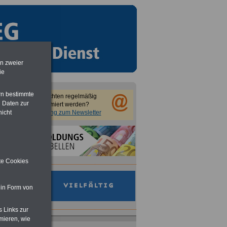
en zweier
ie
rn bestimmte
Sie möchten regelmäßig
 Daten zur
informiert werden?
nicht
Anmeldung zum Newsletter
ite Cookies
 in Form von
s Links zur
mieren, wie