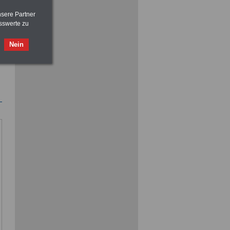
nsere Partner
sswerte zu
Nein