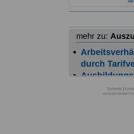
zur
mehr zu:
Auszu
Arbeitsverhä
durch Tarifve
Ausbildungs
Ausbildungsi
Startseite
|
Konta
www.berufsstart-im
Ausbildungs
Berichtsheft
Ausbildungs
der Ausbild