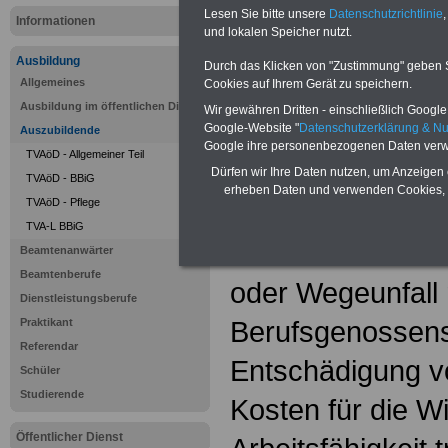
Lesen Sie bitte unsere
Datenschutzrichtlinie
,
Informationen
und lokalen Speicher nutzt.
Ausbildung
Durch das Klicken von "Zustimmung" geben Sie
Sie interessieren sich für einen Ausbil
Allgemeines
Cookies auf Ihrem Gerät zu speichern.
öffentlichen Dienst? >>>
hier finden S
Ausbildung im öffentlichen Dienst
Stellenangebote
Wir gewähren Dritten - einschließlich Google -
Google-Website "
Datenschutzerklärung & N
Auszubildende
Google ihre personenbezogenen Daten verw
TVAöD - Allgemeiner Teil
Die Berufsgenoss
Dürfen wir Ihre Daten nutzen, um Anzeigen 
TVAöD - BBiG
erheben Daten und verwenden Cookies, 
TVAöD - Pflege
Träger der geset
TVA-L BBiG
Unfallversicheru
Beamtenanwärter
Beamtenberufe
oder Wegeunfall
Dienstleistungsberufe
Berufsgenossens
Praktikant
Referendar
Entschädigung v
Schüler
Studierende
Kosten für die W
Öffentlicher Dienst