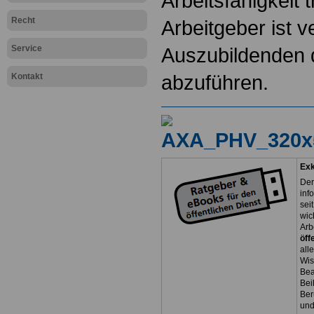
Arbeitsfähigkeit 
Recht
Arbeitgeber ist ve
Service
Auszubildenden d
abzuführen.
Kontakt
Exk
Der
inf
sei
wic
Arb
öff
all
Wis
Bea
Bei
Ber
und