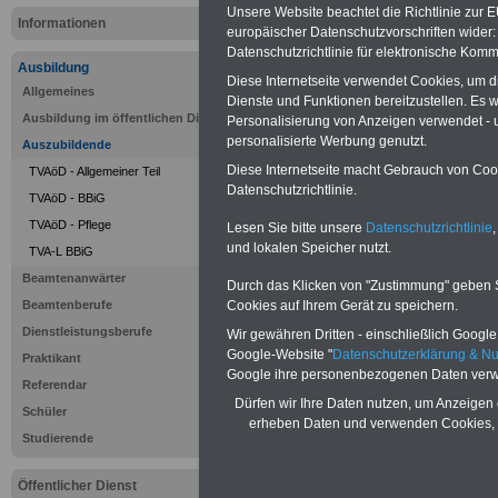
Unsere Website beachtet die Richtlinie zur 
Informationen
europäischer Datenschutzvorschriften wide
Datenschutzrichtlinie für elektronische Komm
Ausbildung
Diese Internetseite verwendet Cookies, um 
Sie interessieren sich für einen Ausbil
Allgemeines
Dienste und Funktionen bereitzustellen. Es
öffentlichen Dienst? >>>
hier finden S
Ausbildung im öffentlichen Dienst
Personalisierung von Anzeigen verwendet - un
Stellenangebote
personalisierte Werbung genutzt.
Auszubildende
Diese Internetseite macht Gebrauch von Cooki
TVAöD - Allgemeiner Teil
Es besteht eine B
Datenschutzrichtlinie.
TVAöD - BBiG
TVAöD - Pflege
Lesen Sie bitte unsere
Datenschutzrichtlinie
,
alle Auszubildend
und lokalen Speicher nutzt.
TVA-L BBiG
zum Besuch der 
Beamtenanwärter
Durch das Klicken von "Zustimmung" geben Sie
Cookies auf Ihrem Gerät zu speichern.
Beamtenberufe
das Berufsbildun
Dienstleistungsberufe
Wir gewähren Dritten - einschließlich Google -
Google-Website "
Datenschutzerklärung & N
Jugendarbeitssc
Praktikant
Google ihre personenbezogenen Daten verw
Referendar
weitere Bestim
Dürfen wir Ihre Daten nutzen, um Anzeigen 
Schüler
erheben Daten und verwenden Cookies, 
Studierende
der Berufsschule
Öffentlicher Dienst