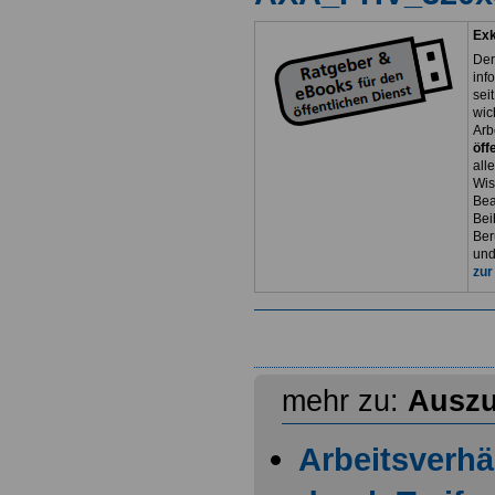
Exk
Der
inf
sei
wic
Arb
öff
all
Wis
Bea
Bei
Ber
und
zur
mehr zu:
Auszu
Arbeitsverhä