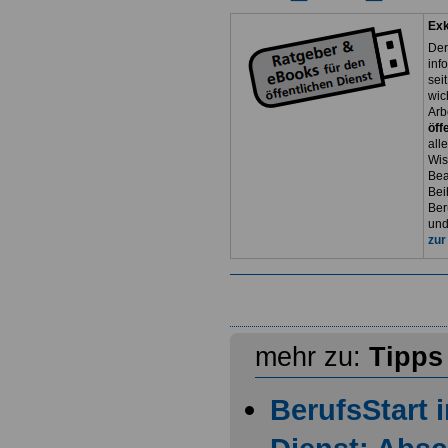
Exk
Der
inf
sei
wic
Arb
öff
all
Wis
Bea
Bei
Ber
und
zur
mehr zu:
Tipps
BerufsStart 