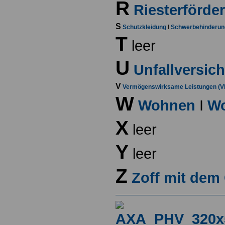
R
Riesterförde
S
Schutzkleidung
I
Schwerbehinderun
T
leer
U
Unfallversic
V
Vermögenswirksame Leistungen (V
W
Wohnen
I
Wo
X
leer
Y
leer
Z
Zoff mit dem