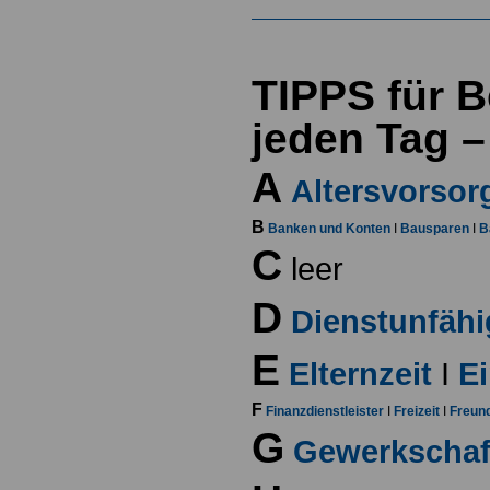
TIPPS für B
jeden Tag –
A
Altersvorsor
B
Banken und Konten
I
Bausparen
I
B
C
leer
D
Dienstunfähi
E
Elternzeit
I
Ei
F
Finanzdienstleister
I
Freizeit
I
Freun
G
Gewerkschaf