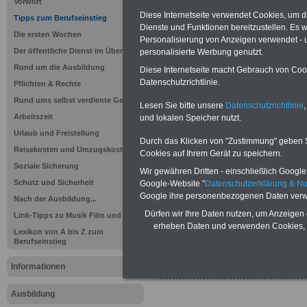
Vorwort
Diese Internetseite verwendet Cookies, um 
Tipps zum Berufseinstieg
Dienste und Funktionen bereitzustellen. Es
Die ersten Wochen
Personalisierung von Anzeigen verwendet - un
Der öffentliche Dienst im Überblick
personalisierte Werbung genutzt.
Rund um die Ausbildung
Diese Internetseite macht Gebrauch von Cooki
Datenschutzrichtlinie.
Pflichten & Rechte
Rund ums selbst verdiente Geld
Lesen Sie bitte unsere
Datenschutzrichtlinie
,
Sie interessieren sich für einen Ausbil
Arbeitszeit
und lokalen Speicher nutzt.
öffentlichen Dienst? >>>
hier finden S
Stellenangebote
Urlaub und Freistellung
Durch das Klicken von "Zustimmung" geben Sie
Reisekosten und Umzugskosten
Cookies auf Ihrem Gerät zu speichern.
Soziale Sicherung
Wir gewähren Dritten - einschließlich Google -
Schutz und Sicherheit
Google-Website "
Datenschutzerklärung & N
Google ihre personenbezogenen Daten verw
Nach der Ausbildung...
Dürfen wir Ihre Daten nutzen, um Anzeigen 
Link-Tipps zu Musik Film und Video
erheben Daten und verwenden Cookies, 
Lexikon von A bis Z zum
Berufseinstieg
Informationen
Ausbildung