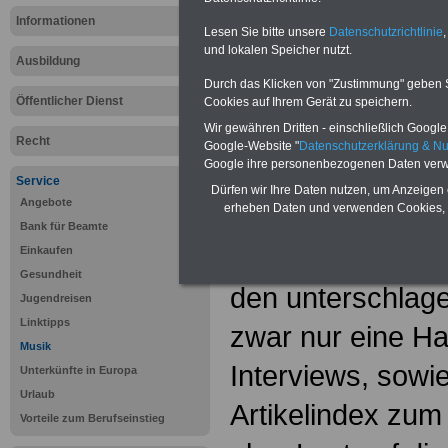
Informationen
Lesen Sie bitte unsere
Datenschutzrichtlinie
,
und lokalen Speicher nutzt.
Ausbildung
Durch das Klicken von "Zustimmung" geben Sie
Öffentlicher Dienst
Cookies auf Ihrem Gerät zu speichern.
Sie interessieren sich für einen Ausbil
Wir gewähren Dritten - einschließlich Google -
öffentlichen Dienst? >>>
hier finden S
Recht
Google-Website "
Datenschutzerklärung & N
Stellenangebote
Google ihre personenbezogenen Daten verw
Service
Dürfen wir Ihre Daten nutzen, um Anzeigen 
Angebote
Rubrik "Film"
erheben Daten und verwenden Cookies, 
Bank für Beamte
Der Onlineauftrit
Einkaufen
Gesundheit
den unterschlage
Jugendreisen
Linktipps
zwar nur eine Han
Musik
Interviews, sowi
Unterkünfte in Europa
Urlaub
Artikelindex zu
Vorteile zum Berufseinstieg