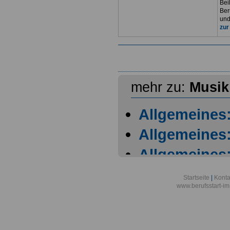
Bei
Ber
und
zur
mehr zu:
Musik
Allgemeines
Allgemeines
Allgemeines
Allgemeines
Startseite
|
Konta
www.berufsstart-im
Film: Die fie
Film: Film-