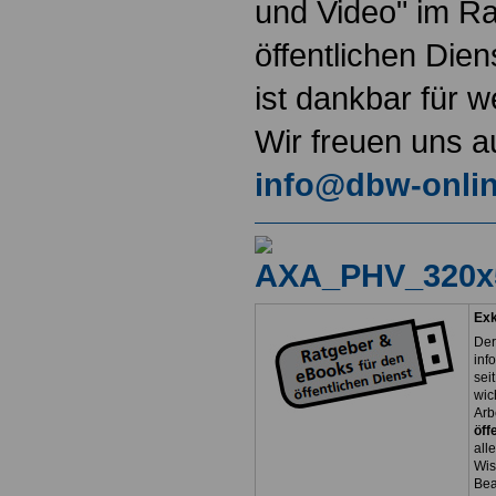
und Video" im Ra
öffentlichen Di
ist dankbar für 
Wir freuen uns a
info@dbw-onlin
Exk
Der
inf
sei
wic
Arb
öff
all
Wis
Bea