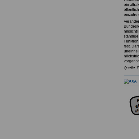
ein attr
öffentlic
einzutret
Veränder
Bundesre
hinsichtl
ständige
Funktion
fest. Dar
uneinheit
höchstri
vorgenom
Quelle: 