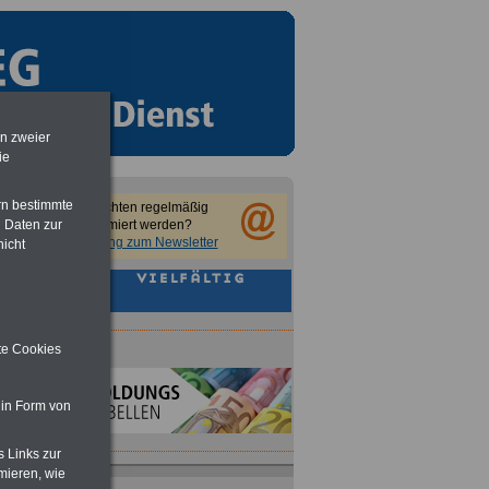
en zweier
ie
rn bestimmte
Sie möchten regelmäßig
 Daten zur
informiert werden?
Anmeldung zum Newsletter
nicht
ite Cookies
 in Form von
s Links zur
mieren, wie