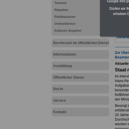
Google ihre 
Termine
Dürfen wir I
Ratgeber
erheben D
Publikationen
OnlineService
Sie inte
Exklusiv-Angebot
öffentli
Stellen
Berufsstart im öffentlichen Dienst
Zur Über
Informationen
Beamten
Aktuell
Ausbildung
Staat 
Im Inter
Öffentlicher Dienst
Hans-Pet
Aufgaben
Recht
besonder
fortführ
der Minis
Service
Besorgt 
erfüllen
Kontakt
20 Jahre
Durchsch
werden wi
voraussc