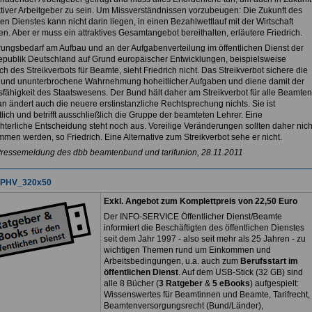
aktiver Arbeitgeber zu sein. Um Missverständnissen vorzubeugen: Die Zukunft des
hen Dienstes kann nicht darin liegen, in einen Bezahlwettlauf mit der Wirtschaft
en. Aber er muss ein attraktives Gesamtangebot bereithalten, erläutere Friedrich.
ungsbedarf am Aufbau und an der Aufgabenverteilung im öffentlichen Dienst der
publik Deutschland auf Grund europäischer Entwicklungen, beispielsweise
ich des Streikverbots für Beamte, sieht Friedrich nicht. Das Streikverbot sichere die
 und ununterbrochene Wahrnehmung hoheitlicher Aufgaben und diene damit der
sfähigkeit des Staatswesens. Der Bund hält daher am Streikverbot für alle Beamten
an ändert auch die neuere erstinstanzliche Rechtsprechung nichts. Sie ist
lich und betrifft ausschließlich die Gruppe der beamteten Lehrer. Eine
chterliche Entscheidung steht noch aus. Voreilige Veränderungen sollten daher nich
men werden, so Friedrich. Eine Alternative zum Streikverbot sehe er nicht.
Pressemeldung des dbb beamtenbund und tarifunion, 28.11.2011
Exkl. Angebot zum Komplettpreis von 22,50 Euro
Der INFO-SERVICE Öffentlicher Dienst/Beamte
informiert die Beschäftigten des öffentlichen Dienstes
seit dem Jahr 1997 - also seit mehr als 25 Jahren - zu
wichtigen Themen rund um Einkommen und
Arbeitsbedingungen, u.a. auch zum
Berufsstart im
öffentlichen Dienst
. Auf dem USB-Stick (32 GB) sind
alle 8 Bücher (
3 Ratgeber
&
5 eBooks
) aufgespielt:
Wissenswertes für Beamtinnen und Beamte, Tarifrecht,
Beamtenversorgungsrecht (Bund/Länder),