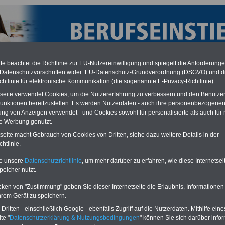
e beachtet die Richtlinie zur EU-Nutzereinwilligung und spiegelt die Anforderung
 Datenschutzvorschriften wider: EU-Datenschutz-Grundverordnung (DSGVO) und d
chtlinie für elektronische Kommunikation (die sogenannte E-Privacy-Richtlinie).
tseite verwendet Cookies, um die Nutzererfahrung zu verbessern und den Benutze
unktionen bereitzustellen. Es werden Nutzerdaten - auch ihre personenbezogenen
ung von Anzeigen verwendet - und Cookies sowohl für personalisierte als auch für 
te Werbung genutzt.
tseite macht Gebrauch von Cookies von Dritten, siehe dazu weitere Details in der
les zum Berufsstart von Auszubildenden und
htlinie.
nanwärtern: Staat muss auch in Zukunft attraktiver
te unsere
Datenschutzrichtlinie
, um mehr darüber zu erfahren, wie diese Internetse
geber sein; 28.11.2011
peicher nutzt.
O
nline
S
ervic
e
für 10 Euro
cken von "Zustimmung" geben Sie dieser Internetseite die Erlaubnis, Informationen
Für nur 10,00 Euro bei einer Laufzeit
hrem Gerät zu speichern.
von 12 Monaten bleiben Sie in den
wichtigsten Fragen zum Öffentlichen
ritten - einschließlich Google - ebenfalls Zugriff auf die Nutzerdaten. Mithilfe eine
Dienst auf dem Laufenden:
te "
Datenschutzerklärung & Nutzungsbedingungen
" können Sie sich darüber infor