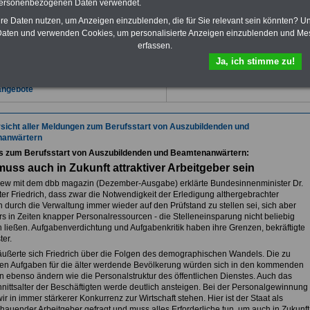
personenbezogenen Daten verwendet.
Sie finden im Portal
OnlineService
zehn OnlineBücher
hre Daten nutzen, um Anzeigen einzublenden, die für Sie relevant sein könnten? U
nzw. eBooks zum
aten und verwenden Cookies, um personalisierte Anzeigen einzublenden und Me
- herunterladen,
erfassen.
- lesen
- und/oder ausdrucken.
Mehr Infos
Ja, ich stimme zu!
ressieren sich für einen Ausbildungsplatz im
chen Dienst? >>>
hier finden Sie passende
angebote
sicht aller Meldungen zum Berufsstart von Auszubildenden und
anwärtern
es zum Berufsstart von Auszubildenden und Beamtenanwärtern:
muss auch in Zukunft attraktiver Arbeitgeber sein
view mit dem dbb magazin (Dezember-Ausgabe) erklärte Bundesinnenminister Dr.
er Friedrich, dass zwar die Notwendigkeit der Erledigung althergebrachter
 durch die Verwaltung immer wieder auf den Prüfstand zu stellen sei, sich aber
s in Zeiten knapper Personalressourcen - die Stelleneinsparung nicht beliebig
en ließen. Aufgabenverdichtung und Aufgabenkritik haben ihre Grenzen, bekräftigte
ter.
äußerte sich Friedrich über die Folgen des demographischen Wandels. Die zu
den Aufgaben für die älter werdende Bevölkerung würden sich in den kommenden
n ebenso ändern wie die Personalstruktur des öffentlichen Dienstes. Auch das
nittsalter der Beschäftigten werde deutlich ansteigen. Bei der Personalgewinnung
r in immer stärkerer Konkurrenz zur Wirtschaft stehen. Hier ist der Staat als
hauender Arbeitgeber gefragt und muss alles Erforderliche tun, um auch in Zukunft