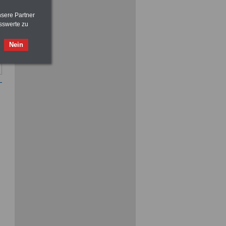
nsere Partner
sswerte zu
Nein