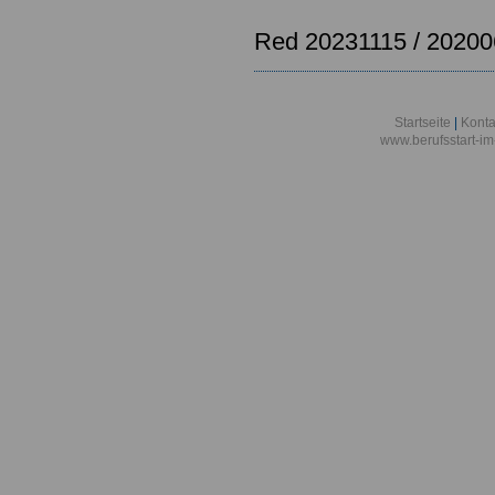
Red 20231115 / 2020
Startseite
|
Konta
www.berufsstart-im