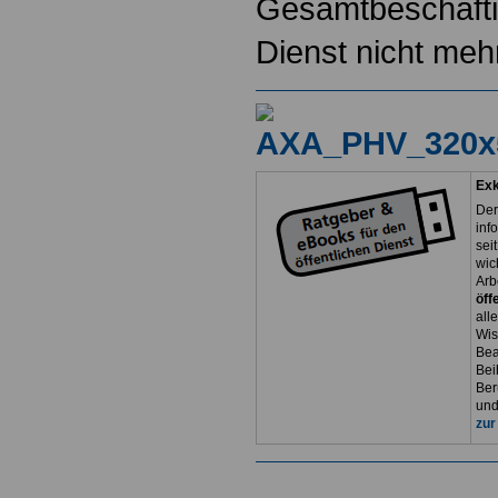
Gesamtbeschäftig
Dienst nicht mehr
Exk
Der
inf
sei
wic
Arb
öff
all
Wis
Bea
Bei
Ber
und
zur