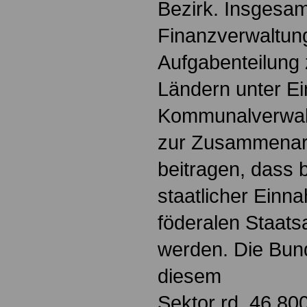
Bezirk. Insgesam
Finanzverwaltung
Aufgabenteilung
Ländern unter E
Kommunalverwal
zur Zusammenarb
beitragen, dass 
staatlicher Einn
föderalen Staat
werden. Die Bun
diesem
Sektor rd. 46.800