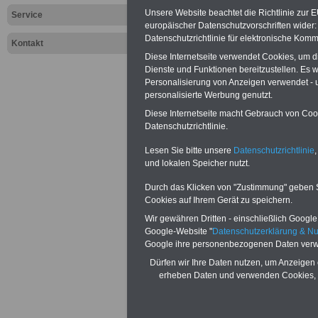
anderen Verfass
Unsere Website beachtet die Richtlinie zur 
Service
europäischer Datenschutzvorschriften wide
Bundespräsident
Datenschutzrichtlinie für elektronische Komm
Kontakt
Diese Internetseite verwendet Cookies, um 
Bundestag, Bund
Dienste und Funktionen bereitzustellen. Es
Personalisierung von Anzeigen verwendet - un
Bundesverfassun
personalisierte Werbung genutzt.
eigene Verwaltun
Diese Internetseite macht Gebrauch von Cooki
Datenschutzrichtlinie.
Verwaltung dies
Lesen Sie bitte unsere
Datenschutzrichtlinie
,
und lokalen Speicher nutzt.
hat der Deutsch
Durch das Klicken von "Zustimmung" geben Sie
als 2.500 Beschä
Cookies auf Ihrem Gerät zu speichern.
Wir gewähren Dritten - einschließlich Google -
Verwaltungen de
Google-Website "
Datenschutzerklärung & N
Google ihre personenbezogenen Daten verw
Verfassungsorg
Dürfen wir Ihre Daten nutzen, um Anzeigen 
erheben Daten und verwenden Cookies, 
hingegen jeweils
Beschäftigte.