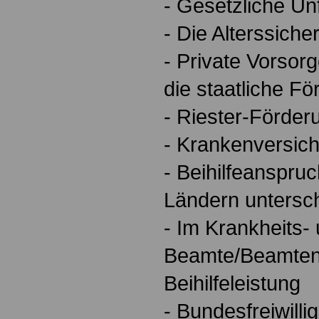
- Gesetzliche Un
- Die Alterssich
- Private Vorsorg
die staatliche F
- Riester-Förder
- Krankenversic
- Beihilfeanspruc
Ländern untersch
- Im Krankheits- 
Beamte/Beamten
Beihilfeleistung
- Bundesfreiwill