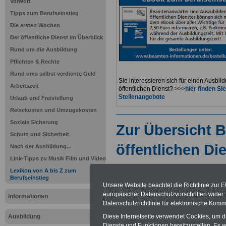
Vorwort
Tipps zum Berufseinstieg
Die ersten Wochen
Der öffentliche Dienst im Überblick
Rund um die Ausbildung
Pflichten & Rechte
Rund ums selbst verdiente Geld
Sie interessieren sich für einen Ausbil
Arbeitszeit
öffentlichen Dienst? >>>
hier finden S
Stellenangebote
Urlaub und Freistellung
Reisekosten und Umzugskosten
Soziale Sicherung
Zur Übersicht B
Schutz und Sicherheit
öffentlichen Di
Nach der Ausbildung...
Link-Tipps zu Musik Film und Video
Lexikon zu
Lexikon von A bis Z zum
Berufseinstieg
im öffentli
Unsere Website beachtet die Richtlinie zur 
europäischer Datenschutzvorschriften wide
Informationen
Datenschutzrichtlinie für elektronische Komm
Wichtige Be
Diese Internetseite verwendet Cookies, um 
Ausbildung
Dienste und Funktionen bereitzustellen. Es