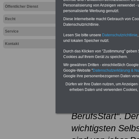
bis Z
Personalisierung von Anzeigen verwendet - un
Öffentlicher Dienst
personalisierte Werbung genutzt.
Inhaltsverzeichn
Diese Internetseite macht Gebrauch von Cooki
Recht
Datenschutzrichtlinie.
Beginn Kasten S
Service
Lesen Sie bitte unsere
Datenschutzrichtlinie
,
Tipp. Sonderteil
und lokalen Speicher nutzt.
Kontakt
Durch das Klicken von "Zustimmung" geben Sie
Berufseinstieg
Cookies auf Ihrem Gerät zu speichern.
Im vorderen Teil 
Wir gewähren Dritten - einschließlich Google -
Google-Website "
Datenschutzerklärung & N
Google ihre personenbezogenen Daten verw
Ratgebers finde
Dürfen wir Ihre Daten nutzen, um Anzeigen 
Praktikanten und
erheben Daten und verwenden Cookies, 
Beamtenanwärter
BerufsStart“. De
wichtigsten Selbs