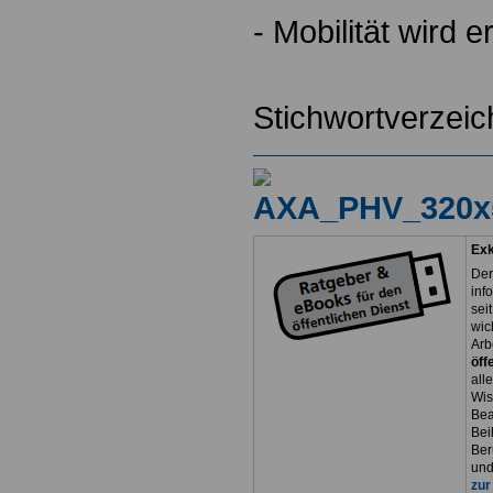
- Mobilität wird e
Stichwortverzeic
Exk
Der
inf
sei
wic
Arb
öff
all
Wis
Bea
Bei
Ber
und
zur