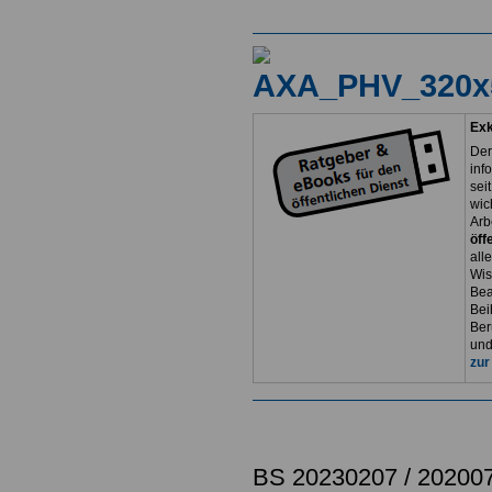
Exk
Der
inf
sei
wic
Arb
öff
all
Wis
Bea
Bei
Ber
und
zur
BS 20230207 / 20200