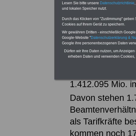
Lesen Sie bitte unsere
Datenschutzrichtlinie
,
Öffentlichen Ar
und lokalen Speicher nutzt.
Durch das Klicken von "Zustimmung" geben Sie
Bei öffentlichen 
Cookies auf Ihrem Gerät zu speichern.
Wir gewähren Dritten - einschließlich Google -
in Deutschland 
Google-Website "
Datenschutzerklärung & N
Google ihre personenbezogenen Daten verw
Arbeitnehmer, d
Dürfen wir Ihre Daten nutzen, um Anzeigen 
erheben Daten und verwenden Cookies, 
im „klassischen“ 
u.a. Bund, Länd
1.412.095 Mio. im
Davon stehen 1.
Beamtenverhältni
als Tarifkräfte be
kommen noch 171