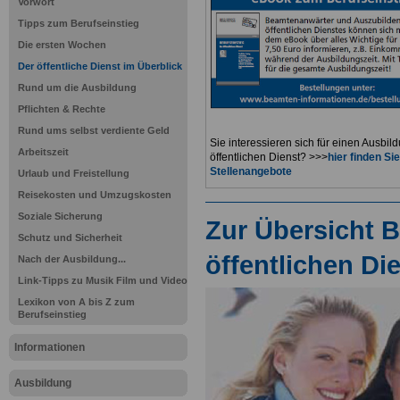
Vorwort
Tipps zum Berufseinstieg
Die ersten Wochen
Der öffentliche Dienst im Überblick
Rund um die Ausbildung
Pflichten & Rechte
Rund ums selbst verdiente Geld
Sie interessieren sich für einen Ausbil
Arbeitszeit
öffentlichen Dienst? >>>
hier finden S
Stellenangebote
Urlaub und Freistellung
Reisekosten und Umzugskosten
Soziale Sicherung
Zur Übersicht B
Schutz und Sicherheit
öffentlichen Di
Nach der Ausbildung...
Link-Tipps zu Musik Film und Video
Lexikon von A bis Z zum
Berufseinstieg
Informationen
Ausbildung