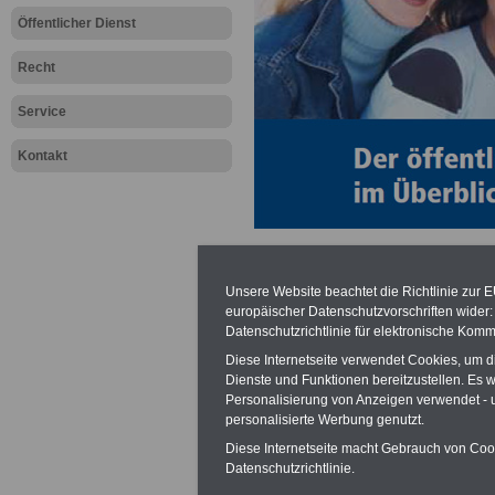
Öffentlicher Dienst
Recht
Service
Kontakt
Der öffentl
Unsere Website beachtet die Richtlinie zur 
europäischer Datenschutzvorschriften wide
Datenschutzrichtlinie für elektronische Komm
Überblick
Diese Internetseite verwendet Cookies, um 
Dienste und Funktionen bereitzustellen. Es
Der öffentliche 
Personalisierung von Anzeigen verwendet - un
personalisierte Werbung genutzt.
Arbeitgeber
Diese Internetseite macht Gebrauch von Cooki
Datenschutzrichtlinie.
Mehr als 7,7 Mio