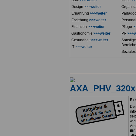
Büro
>>>weiter
Mode
>>
Design
>>>weiter
Organis
Ernährung
>>>weiter
Pädago
Erziehung
>>>weiter
Persona
Finanzen
>>>weiter
Pflege
>
Gastronomie
>>>weiter
PR
>>>w
Gesundheit
>>>weiter
Sonstige
Bereich
IT
>>>weiter
Soziale
Exk
Der
inf
sei
wic
Arb
öff
all