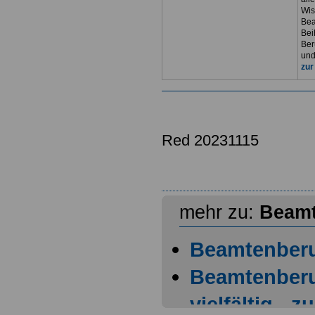
Wis
Bea
Bei
Ber
und
zur
Red 20231115
mehr zu:
Beamt
Beamtenber
Beamtenberuf
vielfältig - 