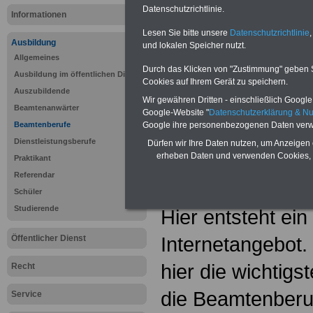
Datenschutzrichtlinie.
Informationen
Lesen Sie bitte unsere
Datenschutzrichtlinie
,
Ausbildung
und lokalen Speicher nutzt.
Sie interessieren sich für einen Ausbil
Allgemeines
öffentlichen Dienst? >>>
hier finden S
Durch das Klicken von "Zustimmung" geben Sie
Ausbildung im öffentlichen Dienst
Stellenangebote
Cookies auf Ihrem Gerät zu speichern.
Auszubildende
Wir gewähren Dritten - einschließlich Google -
Beamtenanwärter
Google-Website "
Datenschutzerklärung & N
Google ihre personenbezogenen Daten verw
Beamtenberufe
Dienstleistungsberufe
Dürfen wir Ihre Daten nutzen, um Anzeigen 
Dienstle
erheben Daten und verwenden Cookies, 
Praktikant
Referendar
Schüler
Studierende
Hier entsteht ei
Internetangebot.
Öffentlicher Dienst
hier die wichtigs
Recht
die Beamtenberu
Service