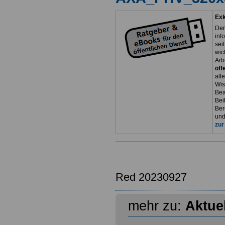
Exk
Der
inf
sei
wic
Arb
öff
all
Wis
Bea
Bei
Ber
und
zur
Red 20230927
mehr zu:
Aktue