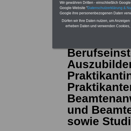
Berufsstart vo
Wir gewähren Dritten - einschließlich Google -
Google-Website "
Datenschutzerklärung & N
und Beamtenan
Google ihre personenbezogenen Daten verw
Dürfen wir Ihre Daten nutzen, um Anzeigen 
erheben Daten und verwenden Cookies, 
Meldungen 
Berufseinst
Auszubilde
Praktikant
Praktikante
Beamtenanw
und Beamte
sowie Stud