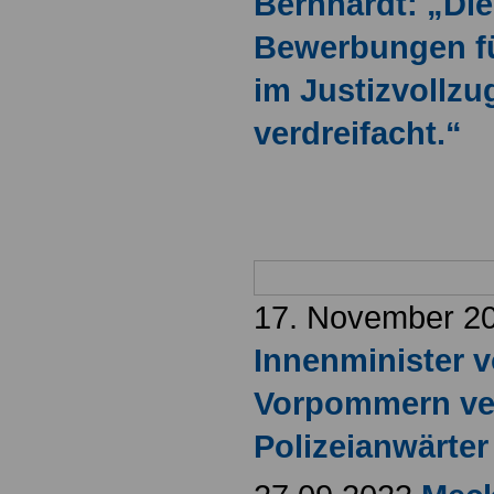
Bernhardt: „Die
Bewerbungen fü
im Justizvollzu
verdreifacht.“
17. November 2
Innenminister 
Vorpommern ver
Polizeianwärter