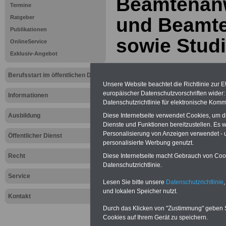
Beamtenanw
Termine
Ratgeber
und Beamte
Publikationen
sowie Stud
OnlineService
Exklusiv-Angebot
Berufsstart im öffentlichen Dienst
Unsere Website beachtet die Richtlinie zur 
europäischer Datenschutzvorschriften wide
Informationen
Datenschutzrichtlinie für elektronische Komm
Diese Internetseite verwendet Cookies, um 
Ausbildung
Dienste und Funktionen bereitzustellen. Es
Personalisierung von Anzeigen verwendet - un
Öffentlicher Dienst
personalisierte Werbung genutzt.
Diese Internetseite macht Gebrauch von Cooki
Recht
Sie interessieren sich für einen Ausbil
Datenschutzrichtlinie.
öffentlichen Dienst? >>>
hier finden S
Service
Stellenangebote
Lesen Sie bitte unsere
Datenschutzrichtlinie
,
und lokalen Speicher nutzt.
Kontakt
Zur Übersicht 
Durch das Klicken von "Zustimmung" geben Sie
Cookies auf Ihrem Gerät zu speichern.