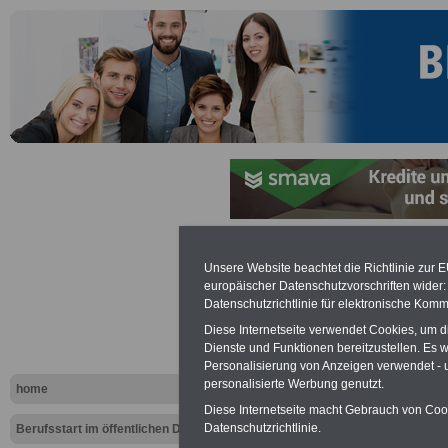
Unsere Website beachtet die Richtlinie zur 
Schülerinnen und Schüler: Z
europäischer Datenschutzvorschriften wide
Dienst
Datenschutzrichtlinie für elektronische Komm
Diese Internetseite verwendet Cookies, um 
Dienste und Funktionen bereitzustellen. Es
Personalisierung von Anzeigen verwendet - un
personalisierte Werbung genutzt.
home
Diese Internetseite macht Gebrauch von Cooki
Datenschutzrichtlinie.
Berufsstart im öffentlichen Dienst