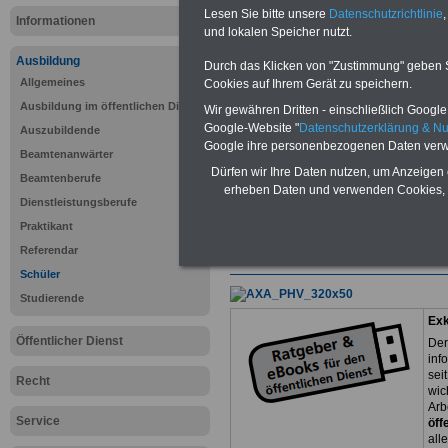
Lesen Sie bitte unsere
Datenschutzrichtlinie
,
Informationen
und lokalen Speicher nutzt.
Ausbildung
Durch das Klicken von "Zustimmung" geben Sie
Sie interessieren sich für einen Ausbil
Allgemeines
Cookies auf Ihrem Gerät zu speichern.
öffentlichen Dienst? >>>
hier finden S
Ausbildung im öffentlichen Dienst
Stellenangebote
Wir gewähren Dritten - einschließlich Google -
Google-Website "
Datenschutzerklärung & N
Auszubildende
Google ihre personenbezogenen Daten verw
Beamtenanwärter
Dürfen wir Ihre Daten nutzen, um Anzeigen 
Beamtenberufe
Informationen fü
erheben Daten und verwenden Cookies, 
Dienstleistungsberufe
Praktikant
Referendar
Schüler
Studierende
Exk
Öffentlicher Dienst
Der
inf
sei
Recht
wic
Arb
Service
öff
all