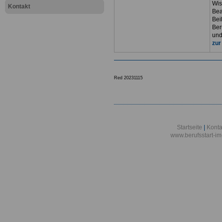
Wis
Kontakt
Bea
Bei
Ber
und
zur
Red 20231115
Startseite
|
Konta
www.berufsstart-im