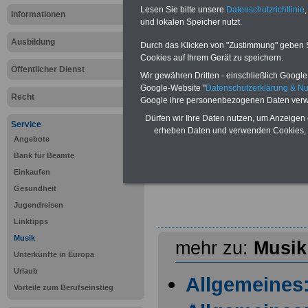
Lesen Sie bitte unsere
Datenschutzrichtlinie
,
Informationen
und lokalen Speicher nutzt.
Ausbildung
Durch das Klicken von "Zustimmung" geben Sie
Cookies auf Ihrem Gerät zu speichern.
Öffentlicher Dienst
Wir gewähren Dritten - einschließlich Google -
Google-Website "
Datenschutzerklärung & N
Recht
Google ihre personenbezogenen Daten verw
Dürfen wir Ihre Daten nutzen, um Anzeigen 
Service
erheben Daten und verwenden Cookies, 
Angebote
Bank für Beamte
Einkaufen
Gesundheit
Jugendreisen
Linktipps
Musik
mehr zu:
Musik
Unterkünfte in Europa
Urlaub
Allgemeines
Vorteile zum Berufseinstieg