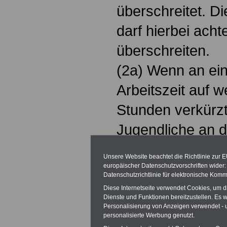
überschreitet. Di
darf hierbei acht
überschreiten.
(2a) Wenn an ei
Arbeitszeit auf w
Stunden verkürzt
Jugendliche an 
derselben Woche
Unsere Website beachtet die Richtlinie zur 
beschäftigt werd
europäischer Datenschutzvorschriften wide
Datenschutzrichtlinie für elektronische Komm
(3) In der Landwi
Diese Internetseite verwendet Cookies, um 
Dienste und Funktionen bereitzustellen. Es
Jugendliche übe
Personalisierung von Anzeigen verwendet - un
personalisierte Werbung genutzt.