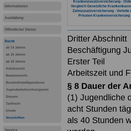
Krankenzusatzversicherung
-
Onli
Informationen
Vergleich Gesetzliche Krankenkass
Zahnzusatzversicherung
-
Vorteile 
Privaten Krankenversicherung
Ausbildung
Öffentlicher Dienst
Dritter Abschnitt
Recht
Beschäftigung J
ab 14 Jahren
ab 16 Jahren
Erster Teil
ab 18 Jahren
Arbeitsrecht
Arbeitszeit und F
Beamtenrecht
Bundesfreiwilligendienst
§ 8 Dauer der Ar
Jugendarbeitsschutzgesetz
(1) Jugendliche 
Steuern
Tarifrecht
acht Stunden täg
Urteile
als 40 Stunden w
Vorschriften
Service