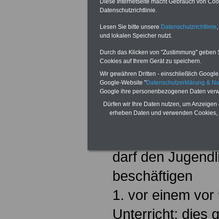
der Erntezeit ni
Diese Internetseite macht Gebrauch von Cooki
Datenschutzrichtlinie.
Stunden täglich 
Lesen Sie bitte unsere
Datenschutzrichtlinie
,
Stunden in der 
und lokalen Speicher nutzt.
Durch das Klicken von "Zustimmung" geben Sie
beschäftigt werd
Cookies auf Ihrem Gerät zu speichern.
Wir gewähren Dritten - einschließlich Google -
§ 9 Berufsschul
Google-Website "
Datenschutzerklärung & N
Google ihre personenbezogenen Daten verw
(l) Der Arbeitgeb
Dürfen wir Ihre Daten nutzen, um Anzeigen 
erheben Daten und verwenden Cookies, 
Jugendlichen für
Berufsschulunterr
darf den Jugendl
beschäftigen
1. vor einem vor
Unterricht; dies 