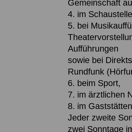
Gemeinschaft a
4. im Schaustell
5. bei Musikauff
Theatervorstell
Aufführungen
sowie bei Direk
Rundfunk (Hörfu
6. beim Sport,
7. im ärztlichen 
8. im Gaststätte
Jeder zweite Son
zwei Sonntage 